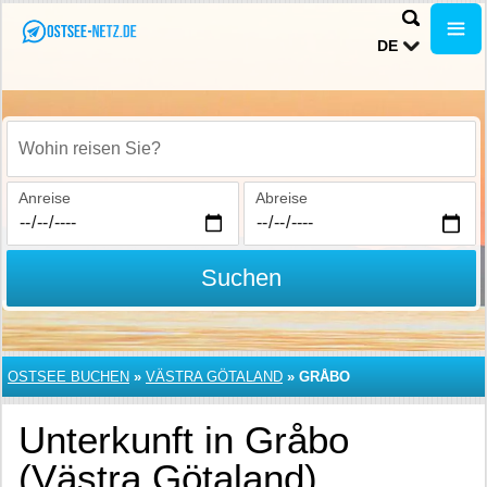
DE
Wohin reisen Sie?
Anreise
Abreise
Suchen
OSTSEE BUCHEN
»
VÄSTRA GÖTALAND
»
GRÅBO
Unterkunft in Gråbo
(Västra Götaland)