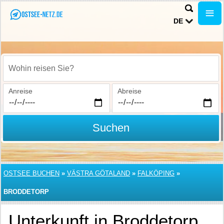
DE
Wohin reisen Sie?
Anreise
Abreise
Suchen
OSTSEE BUCHEN
»
VÄSTRA GÖTALAND
»
FALKÖPING
»
BRODDETORP
Unterkunft in Broddetorp