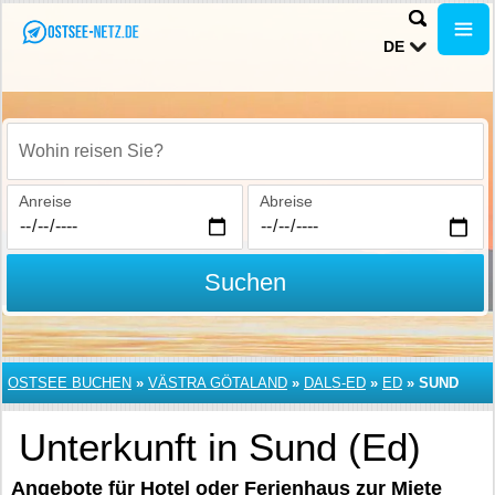
DE
Wohin reisen Sie?
Anreise
Abreise
Suchen
OSTSEE BUCHEN
»
VÄSTRA GÖTALAND
»
DALS-ED
»
ED
»
SUND
Unterkunft in Sund (Ed)
Angebote für Hotel oder Ferienhaus zur Miete