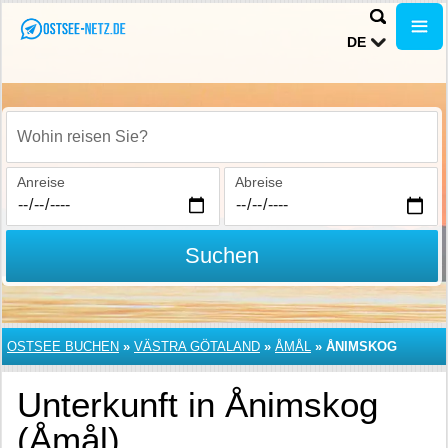
DE
Wohin reisen Sie?
Anreise
Abreise
Suchen
OSTSEE BUCHEN
»
VÄSTRA GÖTALAND
»
ÅMÅL
»
ÅNIMSKOG
Unterkunft in Ånimskog
(Åmål)