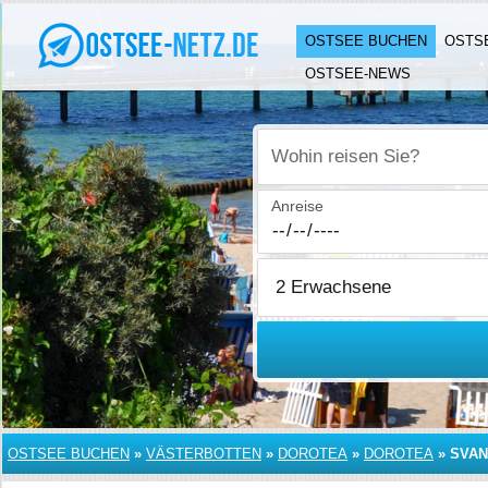
OSTSEE BUCHEN
OSTS
OSTSEE-NEWS
Wohin reisen Sie?
Anreise
OSTSEE BUCHEN
»
VÄSTERBOTTEN
»
DOROTEA
»
DOROTEA
»
SVA