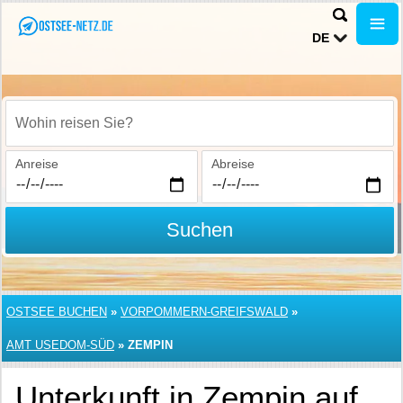
DE
Wohin reisen Sie?
Anreise
Abreise
Suchen
OSTSEE BUCHEN
»
VORPOMMERN-GREIFSWALD
»
AMT USEDOM-SÜD
»
ZEMPIN
Unterkunft in Zempin auf