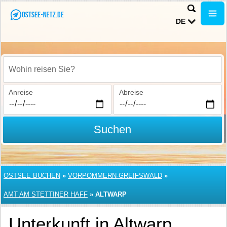
DE
Wohin reisen Sie?
Anreise
Abreise
Suchen
OSTSEE BUCHEN
»
VORPOMMERN-GREIFSWALD
»
AMT AM STETTINER HAFF
»
ALTWARP
Unterkunft in Altwarp