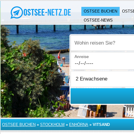
OSTSEE BUCHEN
OSTS
OSTSEE-NEWS
Wohin reisen Sie?
Anreise
OSTSEE BUCHEN
»
STOCKHOLM
»
ENHÖRNA
»
VITSAND