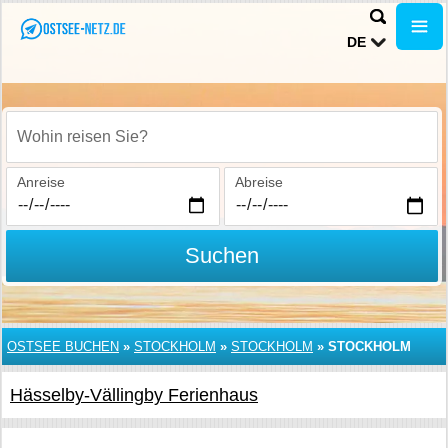
DE
Wohin reisen Sie?
Anreise
Abreise
Suchen
OSTSEE BUCHEN
»
STOCKHOLM
»
STOCKHOLM
»
STOCKHOLM
Hässelby-Vällingby Ferienhaus