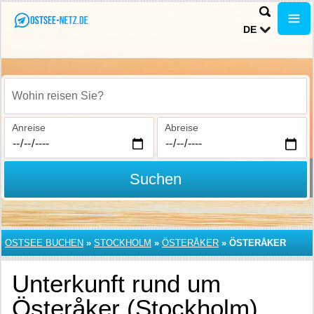
DE
Wohin reisen Sie?
Anreise
Abreise
Suchen
OSTSEE BUCHEN
»
STOCKHOLM
»
ÖSTERÅKER
»
ÖSTERÅKER
Unterkunft rund um
Österåker (Stockholm)