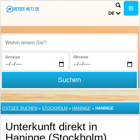
DE
Wohin reisen Sie?
Anreise
Abreise
Suchen
OSTSEE BUCHEN
»
STOCKHOLM
»
HANINGE
»
HANINGE
Unterkunft direkt in
Haninge (Stockholm)