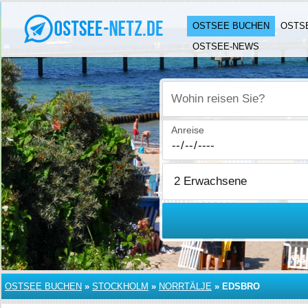
OSTSEE BUCHEN
OSTS
OSTSEE-NEWS
Wohin reisen Sie?
Anreise
OSTSEE BUCHEN
»
STOCKHOLM
»
NORRTÄLJE
»
EDSBRO