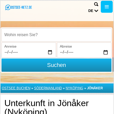
DE
Wohin reisen Sie?
Anreise
Abreise
Suchen
OSTSEE BUCHEN
»
SÖDERMANLAND
»
NYKÖPING
»
JÖNÅKER
Unterkunft in Jönåker
(Nyköping)