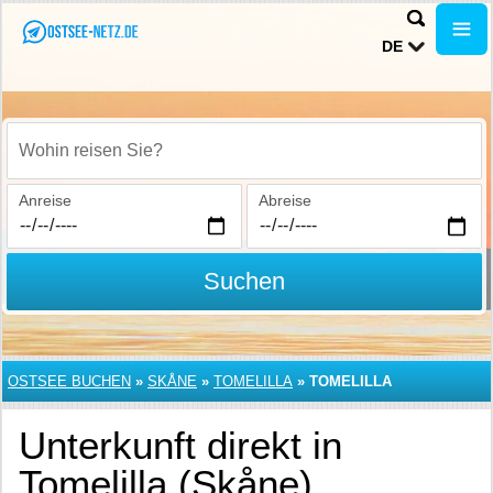
DE
Wohin reisen Sie?
Anreise
Abreise
Suchen
OSTSEE BUCHEN
»
SKÅNE
»
TOMELILLA
»
TOMELILLA
Unterkunft direkt in
Tomelilla (Skåne)