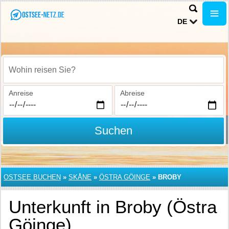
DE
Wohin reisen Sie?
Anreise
Abreise
Suchen
OSTSEE BUCHEN
»
SKÅNE
»
ÖSTRA GÖINGE
»
BROBY
Unterkunft in Broby (Östra
Göinge)