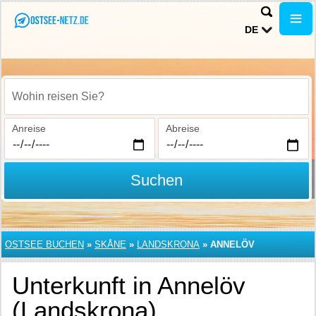
DE
Wohin reisen Sie?
Anreise
Abreise
Suchen
OSTSEE BUCHEN
»
SKÅNE
»
LANDSKRONA
»
ANNELÖV
Unterkunft in Annelöv
(Landskrona)