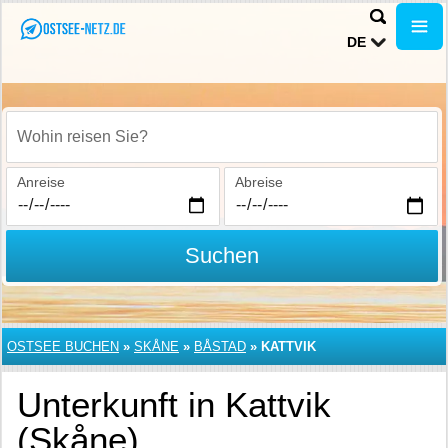
DE
Wohin reisen Sie?
Anreise
Abreise
Suchen
OSTSEE BUCHEN
»
SKÅNE
»
BÅSTAD
»
KATTVIK
Unterkunft in Kattvik
(Skåne)