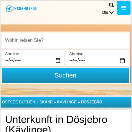
DE
Wohin reisen Sie?
Anreise
Abreise
Suchen
OSTSEE BUCHEN
»
SKÅNE
»
KÄVLINGE
»
DÖSJEBRO
Unterkunft in Dösjebro
(Kävlinge)