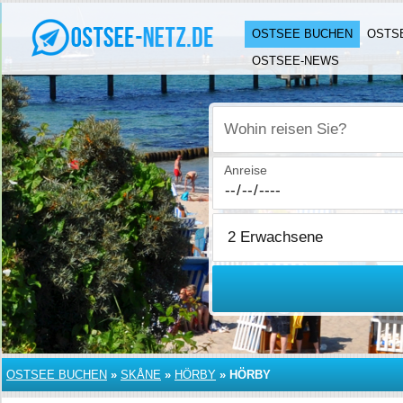
OSTSEE BUCHEN
OSTS
OSTSEE-NEWS
Wohin reisen Sie?
Anreise
OSTSEE BUCHEN
»
SKÅNE
»
HÖRBY
»
HÖRBY