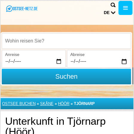
DE
Wohin reisen Sie?
Anreise
Abreise
Suchen
OSTSEE BUCHEN
»
SKÅNE
»
HÖÖR
»
TJÖRNARP
Unterkunft in Tjörnarp
(Höör)