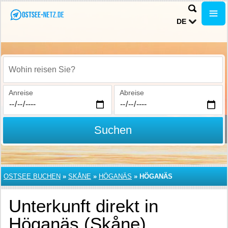
DE
Wohin reisen Sie?
Anreise
Abreise
Suchen
OSTSEE BUCHEN
»
SKÅNE
»
HÖGANÄS
»
HÖGANÄS
Unterkunft direkt in
Höganäs (Skåne)