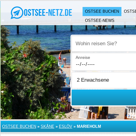
OSTSEE BUCHEN
OSTS
OSTSEE-NEWS
Wohin reisen Sie?
Anreise
OSTSEE BUCHEN
»
SKÅNE
»
ESLÖV
»
MARIEHOLM