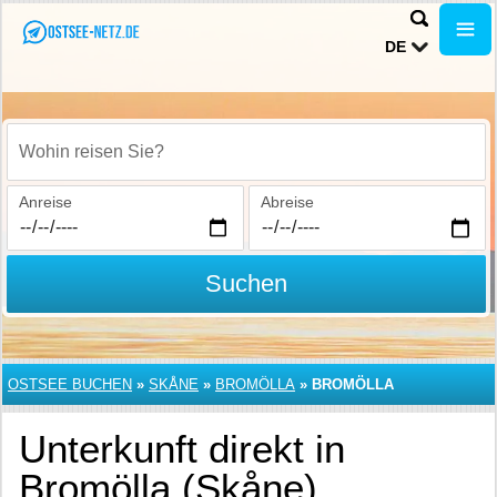
DE
Wohin reisen Sie?
Anreise
Abreise
Suchen
OSTSEE BUCHEN
»
SKÅNE
»
BROMÖLLA
»
BROMÖLLA
Unterkunft direkt in
Bromölla (Skåne)