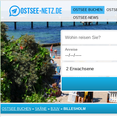
OSTSEE BUCHEN
OSTS
OSTSEE-NEWS
Wohin reisen Sie?
Anreise
OSTSEE BUCHEN
»
SKÅNE
»
BJUV
»
BILLESHOLM