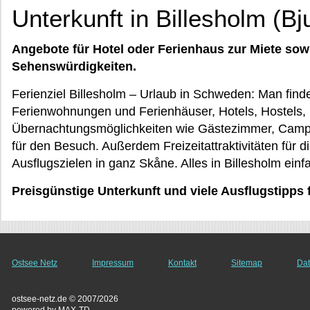
Unterkunft in Billesholm (Bj
Angebote für Hotel oder Ferienhaus zur Miete sow
Sehenswürdigkeiten.
Ferienziel Billesholm – Urlaub in Schweden: Man find
Ferienwohnungen und Ferienhäuser, Hotels, Hostels,
Übernachtungsmöglichkeiten wie Gästezimmer, Campi
für den Besuch. Außerdem Freizeitattraktivitäten für d
Ausflugszielen in ganz Skåne. Alles in Billesholm einf
Preisgünstige Unterkunft und viele Ausflugstipps 
Ostsee Netz
Impressum
Kontakt
Sitemap
Dat
ostsee-netz.de © 2007/2026