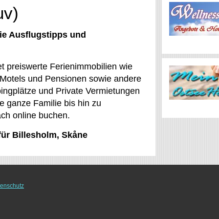
uv)
ie Ausflugstipps und
et preiswerte Ferienimmobilien wie
 Motels und Pensionen sowie andere
ngplätze und Private Vermietungen
ie ganze Familie bis hin zu
ach online buchen.
für Billesholm, Skåne
enschutz