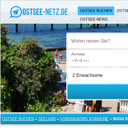
OSTSEE BUCHEN
OSTS
OSTSEE-NEWS
Wohin reisen Sie?
Anreise
OSTSEE BUCHEN
»
SEELAND
»
VORDINGBORG KOMMUNE
»
BOGØ B