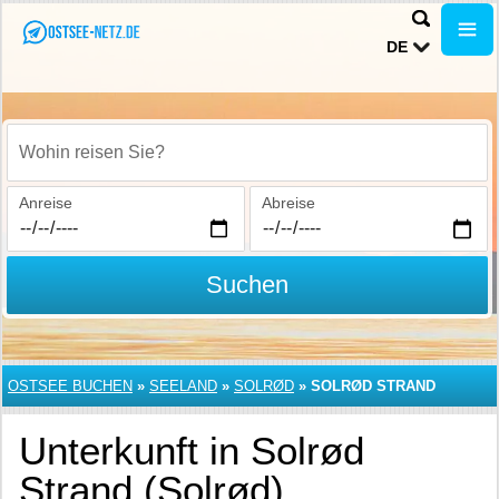
DE
Wohin reisen Sie?
Anreise
Abreise
Suchen
OSTSEE BUCHEN
»
SEELAND
»
SOLRØD
»
SOLRØD STRAND
Unterkunft in Solrød
Strand (Solrød)