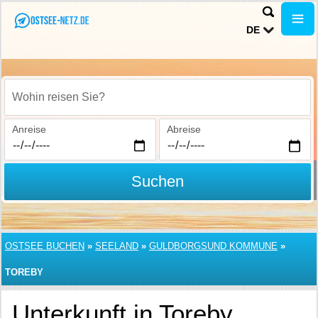
DE
Wohin reisen Sie?
Anreise
Abreise
Suchen
OSTSEE BUCHEN
»
SEELAND
»
GULDBORGSUND KOMMUNE
»
TOREBY
Unterkunft in Toreby