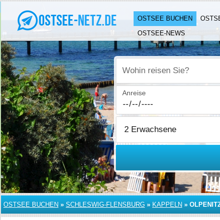
OSTSEE BUCHEN
OSTS
OSTSEE-NEWS
Wohin reisen Sie?
Anreise
OSTSEE BUCHEN
»
SCHLESWIG-FLENSBURG
»
KAPPELN
»
OLPENIT