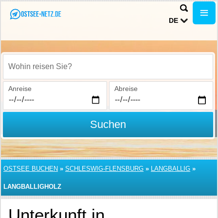
DE
Wohin reisen Sie?
Anreise
Abreise
Suchen
OSTSEE BUCHEN
»
SCHLESWIG-FLENSBURG
»
LANGBALLIG
»
LANGBALLIGHOLZ
Unterkunft in