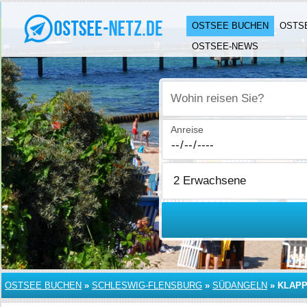
OSTSEE BUCHEN
OSTS
OSTSEE-NEWS
Wohin reisen Sie?
Anreise
OSTSEE BUCHEN
»
SCHLESWIG-FLENSBURG
»
SÜDANGELN
»
KLAP