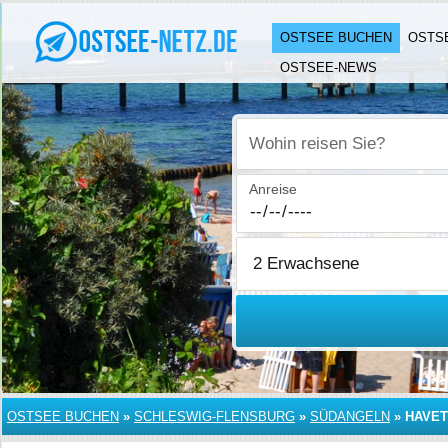
OSTSEE BUCHEN
OSTS
OSTSEE-NEWS
Wohin reisen Sie?
Anreise
OSTSEE BUCHEN
»
SCHLESWIG-FLENSBURG
»
SÜDANGELN
»
HAVE