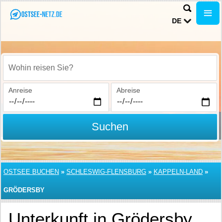
DE
Wohin reisen Sie?
Anreise
Abreise
Suchen
OSTSEE BUCHEN
»
SCHLESWIG-FLENSBURG
»
KAPPELN-LAND
»
GRÖDERSBY
Unterkunft in Grödersby