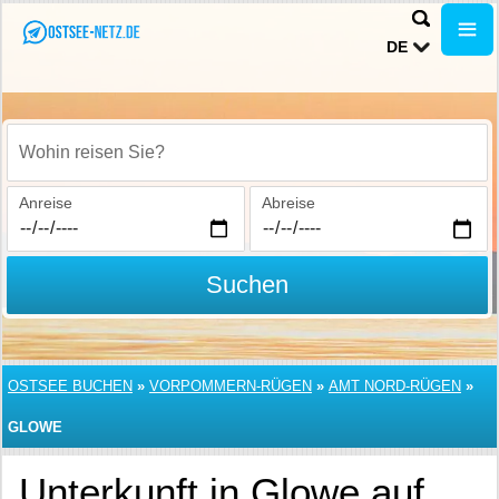
DE
Wohin reisen Sie?
Anreise
Abreise
Suchen
OSTSEE BUCHEN
»
VORPOMMERN-RÜGEN
»
AMT NORD-RÜGEN
»
GLOWE
Unterkunft in Glowe auf