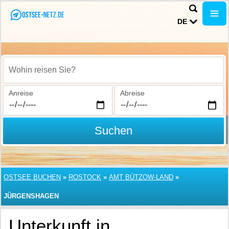
DE
Wohin reisen Sie?
Anreise
Abreise
Suchen
OSTSEE BUCHEN
»
ROSTOCK
»
AMT BÜTZOW-LAND
»
JÜRGENSHAGEN
Unterkunft in