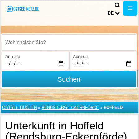
DE
Wohin reisen Sie?
Anreise
Abreise
Suchen
OSTSEE BUCHEN
»
RENDSBURG-ECKERNFÖRDE
»
HOFFELD
Unterkunft in Hoffeld
(Rendsburg-Eckernförde)