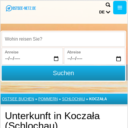
DE
Wohin reisen Sie?
Anreise
Abreise
Suchen
OSTSEE BUCHEN
»
POMMERN
»
SCHLOCHAU
»
KOCZAŁA
Unterkunft in Koczała
(Schlochau)