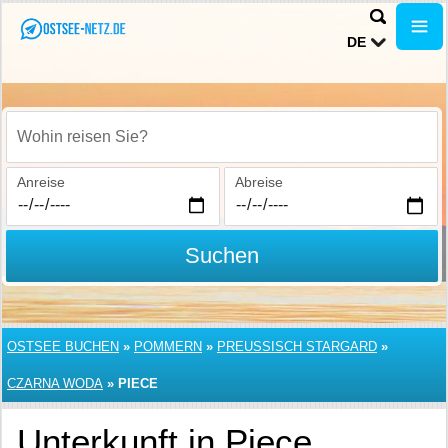
DE
Wohin reisen Sie?
Anreise
Abreise
Suchen
OSTSEE BUCHEN
»
POMMERN
»
PREUSSISCH STARGARD
»
CZARNA WODA
»
PIECE
Unterkunft in Piece