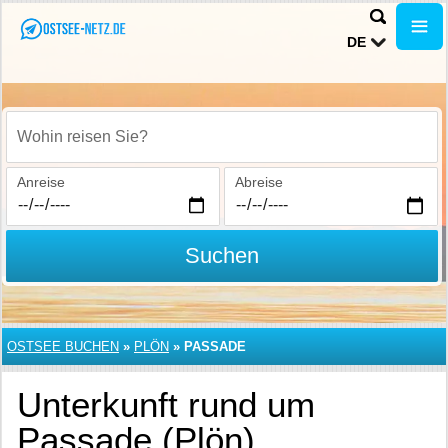
DE
Wohin reisen Sie?
Anreise
Abreise
Suchen
OSTSEE BUCHEN
»
PLÖN
»
PASSADE
Unterkunft rund um
Passade (Plön)