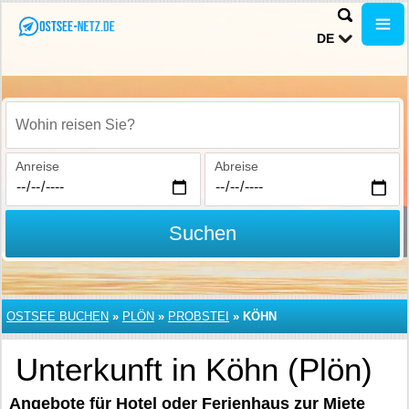
DE
Wohin reisen Sie?
Anreise
Abreise
Suchen
OSTSEE BUCHEN
»
PLÖN
»
PROBSTEI
»
KÖHN
Unterkunft in Köhn (Plön)
Angebote für Hotel oder Ferienhaus zur Miete