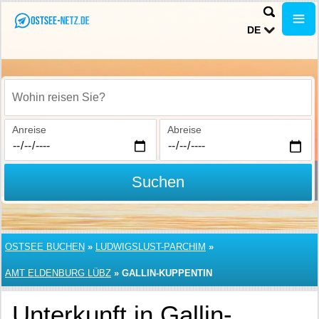
DE
Wohin reisen Sie?
Anreise
Abreise
Suchen
OSTSEE BUCHEN
»
LUDWIGSLUST-PARCHIM
»
AMT ELDENBURG LÜBZ
»
GALLIN-KUPPENTIN
Unterkunft in Gallin-