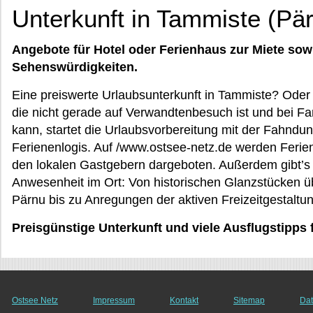
Unterkunft in Tammiste (Pä
Angebote für Hotel oder Ferienhaus zur Miete sow
Sehenswürdigkeiten.
Eine preiswerte Urlaubsunterkunft in Tammiste? Oder
die nicht gerade auf Verwandtenbesuch ist und bei 
kann, startet die Urlaubsvorbereitung mit der Fahndun
Ferienenlogis. Auf /www.ostsee-netz.de werden Ferie
den lokalen Gastgebern dargeboten. Außerdem gibt’s
Anwesenheit im Ort: Von historischen Glanzstücken ü
Pärnu bis zu Anregungen der aktiven Freizeitgestaltu
Preisgünstige Unterkunft und viele Ausflugstipps
Ostsee Netz
Impressum
Kontakt
Sitemap
Dat