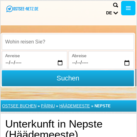
DE
Wohin reisen Sie?
Anreise
Abreise
Suchen
OSTSEE BUCHEN
»
PÄRNU
»
HÄÄDEMEESTE
»
NEPSTE
Unterkunft in Nepste
(Häädemeeste)