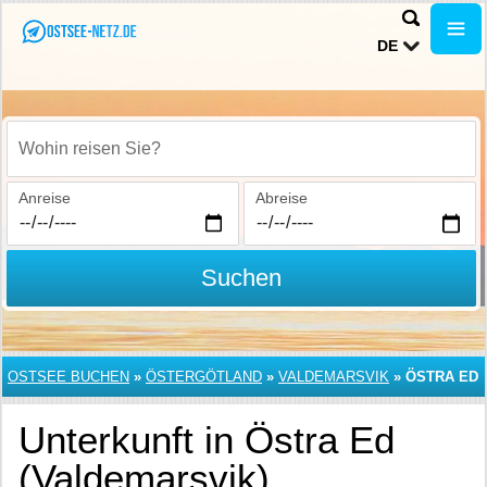
DE
Wohin reisen Sie?
Anreise
Abreise
Suchen
OSTSEE BUCHEN
»
ÖSTERGÖTLAND
»
VALDEMARSVIK
»
ÖSTRA ED
Unterkunft in Östra Ed
(Valdemarsvik)