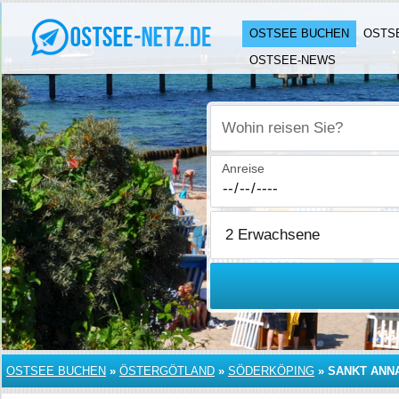
OSTSEE BUCHEN
OSTS
OSTSEE-NEWS
Wohin reisen Sie?
Anreise
OSTSEE BUCHEN
»
ÖSTERGÖTLAND
»
SÖDERKÖPING
»
SANKT ANN