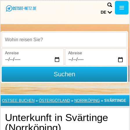
DE
Wohin reisen Sie?
Anreise
Abreise
Suchen
OSTSEE BUCHEN
»
ÖSTERGÖTLAND
»
NORRKÖPING
»
SVÄRTINGE
Unterkunft in Svärtinge
(Norrköping)