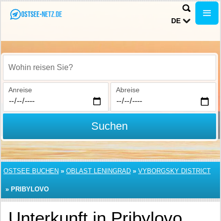
DE
Wohin reisen Sie?
Anreise
Abreise
Suchen
OSTSEE BUCHEN
»
OBLAST LENINGRAD
»
VYBORGSKY DISTRICT
»
PRIBYLOVO
Unterkunft in Pribylovo