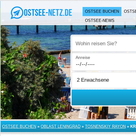
OSTSEE BUCHEN
OSTS
OSTSEE-NEWS
Wohin reisen Sie?
Anreise
OSTSEE BUCHEN
»
OBLAST LENINGRAD
»
TOSNENSKIY RAYON
»
KR