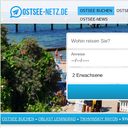
OSTSEE BUCHEN
OSTS
OSTSEE-NEWS
Wohin reisen Sie?
Anreise
OSTSEE BUCHEN
»
OBLAST LENINGRAD
»
TIKHVINSKIY RAYON
»
SY