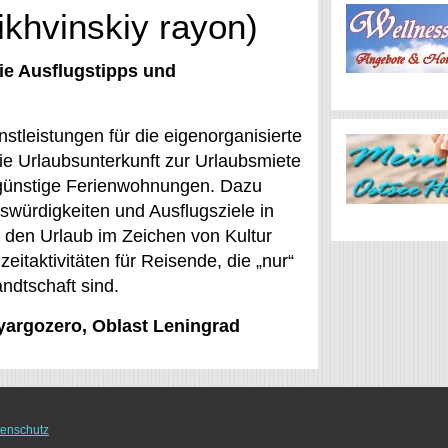
ikhvinskiy rayon)
ie Ausflugstipps und
stleistungen für die eigenorganisierte
die Urlaubsunterkunft zur Urlaubsmiete
sgünstige Ferienwohnungen. Dazu
swürdigkeiten und Ausflugsziele in
r den Urlaub im Zeichen von Kultur
itaktivitäten für Reisende, die „nur“
ndtschaft sind.
Syargozero, Oblast Leningrad
enschutz