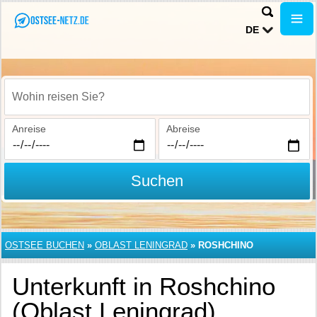
DE
Wohin reisen Sie?
Anreise
Abreise
Suchen
OSTSEE BUCHEN
»
OBLAST LENINGRAD
»
ROSHCHINO
Unterkunft in Roshchino
(Oblast Leningrad)