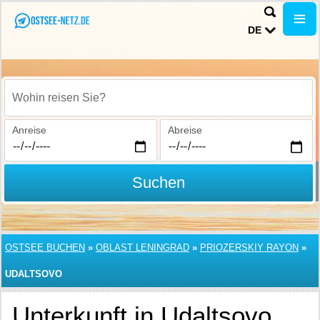
DE
Wohin reisen Sie?
Anreise
Abreise
Suchen
OSTSEE BUCHEN
»
OBLAST LENINGRAD
»
PRIOZERSKIY RAYON
»
UDALTSOVO
Unterkunft in Udaltsovo